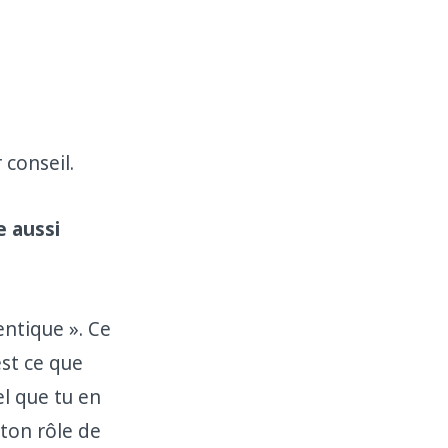
 conseil.
e aussi
entique ». Ce
est ce que
iel que tu en
ton rôle de