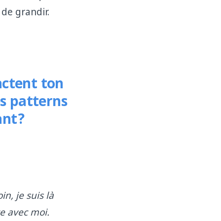
 de grandir.
actent ton
s patterns
ant?
in, je suis là
e avec moi.