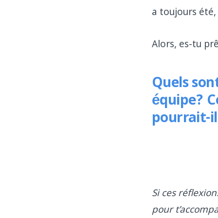
a toujours été,
Alors, es-tu pr
Quels son
équipe? C
pourrait-
Si ces réflexion
pour t’accomp