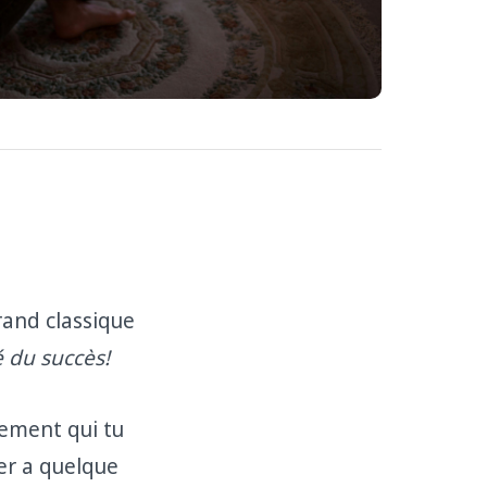
rand classique
lé du succès!
nement qui tu
der a quelque