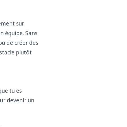
lement sur
on équipe. Sans
ou de créer des
stacle plutôt
que tu es
our devenir un