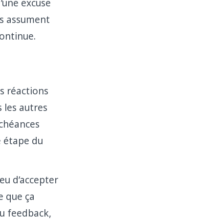
d’une excuse
ils assument
ontinue.
es réactions
 les autres
échéances
e étape du
lieu d’accepter
e que ça
du feedback,