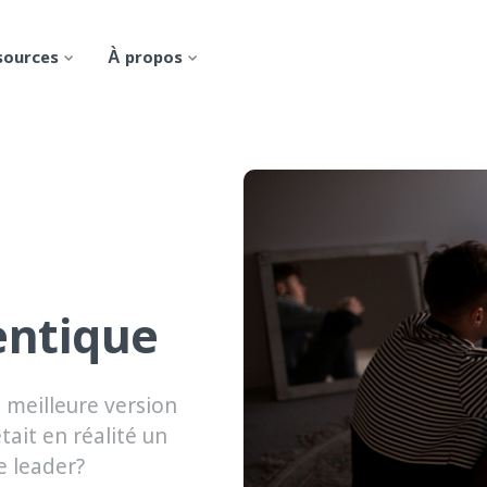
sources
À propos
entique
a meilleure version
tait en réalité un
e leader?