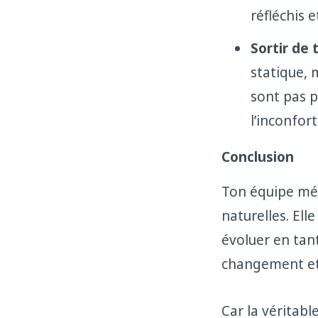
réfléchis e
Sortir de 
statique, 
sont pas pa
l’inconfo
Conclusion
Ton équipe mér
naturelles. Ell
évoluer en tant
changement et
Car la véritab