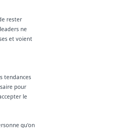
de rester
 leaders ne
sses et voient
es tendances
ssaire pour
accepter le
personne qu'on