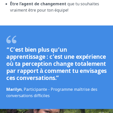
Être l’agent de changement
que tu souhaites
vraiment être pour ton équipe!
“C’est bien plus qu’un
apprentissage : c’est une expérience
où ta perception change totalement
par rapport à comment tu envisages
ces conversations.”
Marilyn
, Participante - Programme maîtrise des
conversations difficiles