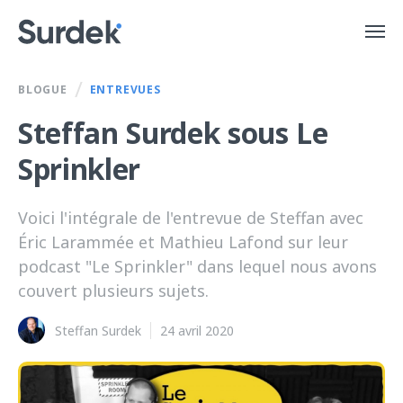
/
BLOGUE
ENTREVUES
Steffan Surdek sous Le
Sprinkler
Voici l'intégrale de l'entrevue de Steffan avec
Éric Larammée et Mathieu Lafond sur leur
podcast "Le Sprinkler" dans lequel nous avons
couvert plusieurs sujets.
Steffan Surdek
24 avril 2020