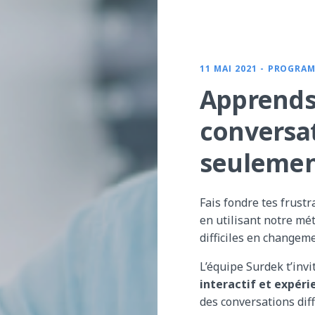
11 MAI 2021 - PROGRA
Apprends 
conversat
seulemen
Fais fondre tes frustr
en utilisant notre m
difficiles en changeme
L’équipe Surdek t’invi
interactif et expéri
des conversations dif