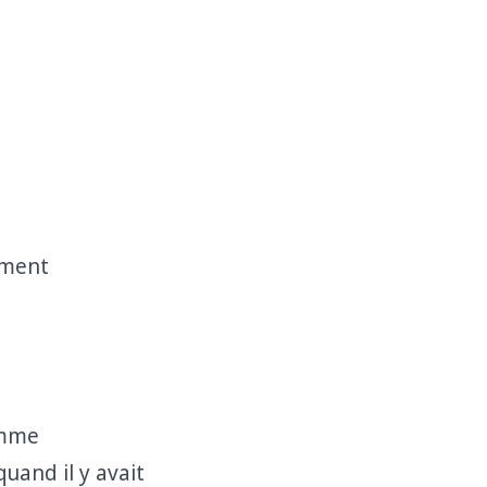
mment
amme
uand il y avait