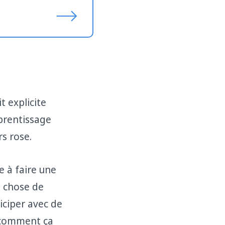
t explicite
pprentissage
s rose.
e à faire une
e chose de
ticiper avec de
e comment ça