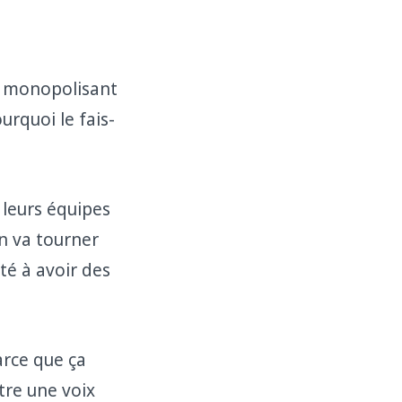
en monopolisant
urquoi le fais-
r leurs équipes
ion va tourner
té à avoir des
arce que ça
tre une voix