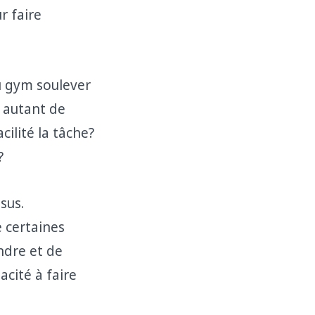
r faire
u gym soulever
 autant de
acilité la tâche?
?
sus.
 certaines
ndre et de
acité à faire