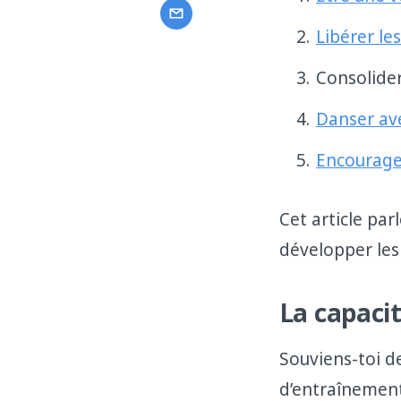
Libérer le
Consolider
Danser ave
Encourager
Cet article pa
développer les
La capacit
Souviens-toi d
d’entraînement