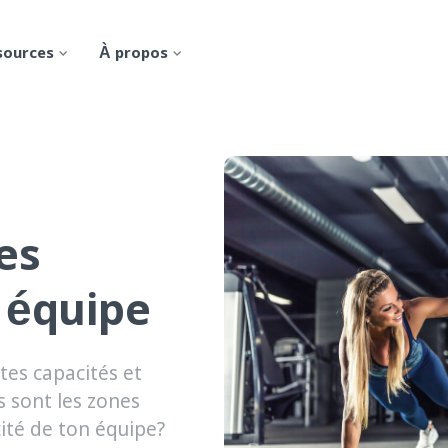
sources
À propos
es
 équipe
tes capacités et
s sont les zones
cité de ton équipe?