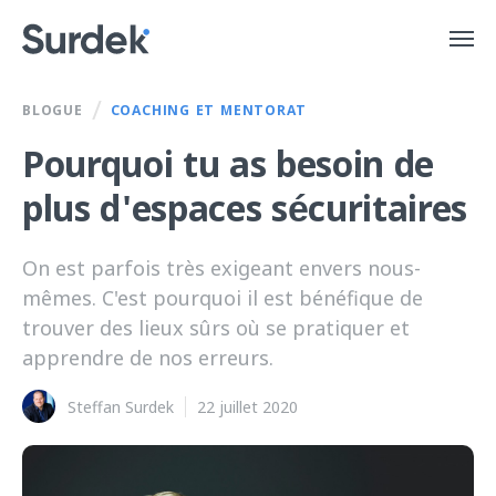
/
BLOGUE
COACHING ET MENTORAT
Pourquoi tu as besoin de
plus d'espaces sécuritaires
On est parfois très exigeant envers nous-
mêmes. C'est pourquoi il est bénéfique de
trouver des lieux sûrs où se pratiquer et
apprendre de nos erreurs.
Steffan Surdek
22 juillet 2020